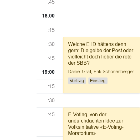
:45
18:00
:15
:30
Welche E-ID hättens denn
gern: Die gelbe der Post oder
vielleicht doch lieber die rote
:45
der SBB?
Daniel Graf
,
Erik Schönenberger
19:00
Vortrag
Einstieg
:15
:30
:45
E-Voting, von der
undurchdachten Idee zur
Volksinitiative «E-Voting-
Moratorium»