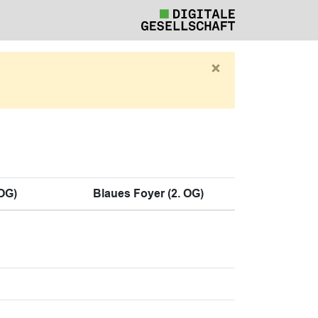
×
 OG)
Blaues Foyer (2. OG)