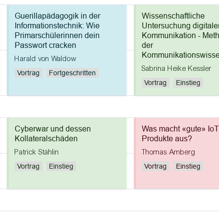
Guerillapädagogik in der
Wissenschaftliche
Informationstechnik: Wie
Untersuchung digitale
Primarschülerinnen dein
Kommunikation - Met
Passwort cracken
der
Kommunikationswisse
Harald von Waldow
Sabrina Heike Kessler
Vortrag
Fortgeschritten
Vortrag
Einstieg
Cyberwar und dessen
Was macht «gute» IoT
Kollateralschäden
Produkte aus?
Patrick Stählin
Thomas Amberg
Vortrag
Einstieg
Vortrag
Einstieg