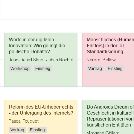
Werte in der digitalen
Menschliches (Huma
Innovation: Wie gelingt die
Factors) in der IoT
politische Debatte?
Standardisierung
Jean-Daniel Strub
,
Johan Rochel
Norbert Bollow
Workshop
Einstieg
Vortrag
Einstieg
Reform des EU-Urheberrechts
Do Androids Dream o
- der Untergang des Internets?
Geschlecht in kulturel
Repräsentationen von
Pascal Fouquet
künstlichen Entitäten
Vortrag
Einstieg
Morgane Ghilardi