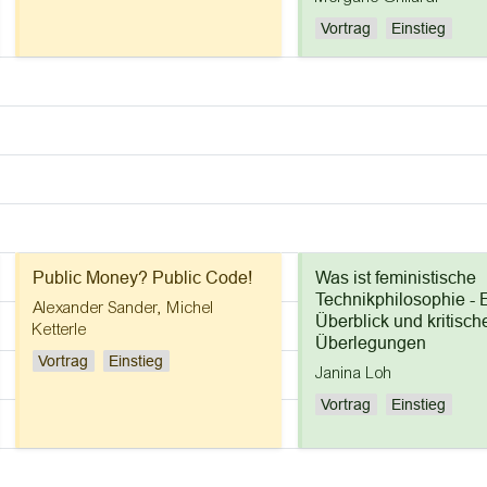
Vortrag
Einstieg
Public Money? Public Code!
Was ist feministische
Technikphilosophie - 
Alexander Sander
,
Michel
Überblick und kritisch
Ketterle
Überlegungen
Vortrag
Einstieg
Janina Loh
Vortrag
Einstieg