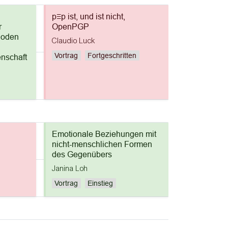
p≡p ist, und ist nicht,
r
OpenPGP
hoden
Claudio Luck
Vortrag
Fortgeschritten
nschaft
Emotionale Beziehungen mit
nicht-menschlichen Formen
des Gegenübers
Janina Loh
Vortrag
Einstieg