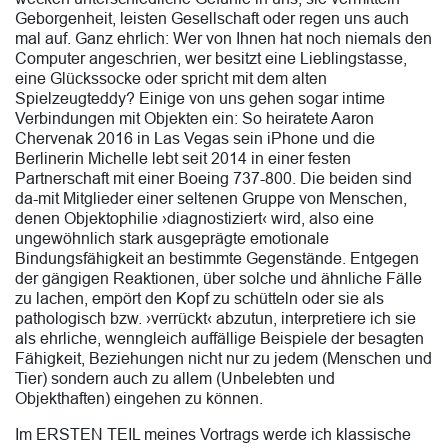
Geborgenheit, leisten Gesellschaft oder regen uns auch
mal auf. Ganz ehrlich: Wer von Ihnen hat noch niemals den
Computer angeschrien, wer besitzt eine Lieblingstasse,
eine Glückssocke oder spricht mit dem alten
Spielzeugteddy? Einige von uns gehen sogar intime
Verbindungen mit Objekten ein: So heiratete Aaron
Chervenak 2016 in Las Vegas sein iPhone und die
Berlinerin Michelle lebt seit 2014 in einer festen
Partnerschaft mit einer Boeing 737-800. Die beiden sind
da-mit Mitglieder einer seltenen Gruppe von Menschen,
denen Objektophilie ›diagnostiziert‹ wird, also eine
ungewöhnlich stark ausgeprägte emotionale
Bindungsfähigkeit an bestimmte Gegenstände. Entgegen
der gängigen Reaktionen, über solche und ähnliche Fälle
zu lachen, empört den Kopf zu schütteln oder sie als
pathologisch bzw. ›verrückt‹ abzutun, interpretiere ich sie
als ehrliche, wenngleich auffällige Beispiele der besagten
Fähigkeit, Beziehungen nicht nur zu jedem (Menschen und
Tier) sondern auch zu allem (Unbelebten und
Objekthaften) eingehen zu können.
Im ERSTEN TEIL meines Vortrags werde ich klassische