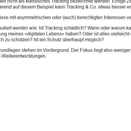
men nicht als klassisches Tracking bezeichnet werden. Einige Z
sierend auf diesem Beispiel kann Tracking & Co. etwas besser e
lüsse mit asymmetrischen oder (auch) berechtigten Interessen v
iert werden wie: Ist Tracking schädlich? Wann oder warum kan
ng meines «digitalen Lebens» haben? Oder ist alles vielleich
h zu schützen? Ist ein Schutz überhaupt möglich?
 Grundlagen stehen im Vordergrund. Der Fokus liegt also wenige
n Weiterentwicklungen.