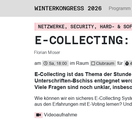
WINTERKONGRESS 2026
Programm
NETZWERKE, SECURITY, HARD- & SO
E-COLLECTING:
Florian Moser
am
im Raum
für
Sa, 18:00
Clubraum
4
E-Collecting ist das Thema der Stund
Unterschriften-Bschiss entgegnet werd
Viele Fragen sind noch unklar, insbes
Wie können wir ein sicheres E-Collecting Sys
aus den Erfahrungen mit E-Voting lernen? Und
Videoaufnahme